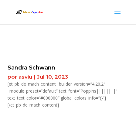
Sandra Schwann
por
asviu
|
Jul 10, 2023
[et_pb_de_mach_content _builder_version=”4.20.2″
_module_preset=”default” text_font=”Poppins||||||||”
text_text_color=”#000000″ global_colors_info=”{}”]
[/et_pb_de_mach_content]