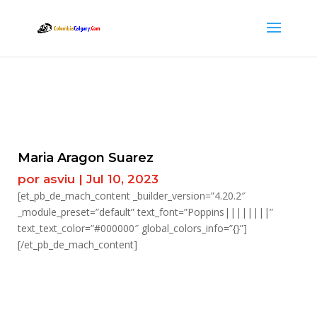
Maria Aragon Suarez
por
asviu
|
Jul 10, 2023
[et_pb_de_mach_content _builder_version=”4.20.2″
_module_preset=”default” text_font=”Poppins||||||||”
text_text_color=”#000000″ global_colors_info=”{}”]
[/et_pb_de_mach_content]