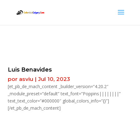
Luis Benavides
por
asviu
|
Jul 10, 2023
[et_pb_de_mach_content _builder_version=”4.20.2″
_module_preset=”default” text_font=”Poppins||||||||”
text_text_color=”#000000″ global_colors_info=”{}”]
[/et_pb_de_mach_content]