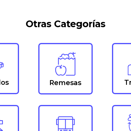
Otras Categorías
los
T
Remesas