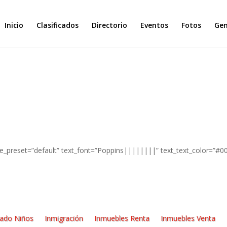
Inicio
Clasificados
Directorio
Eventos
Fotos
Ge
e_preset=”default” text_font=”Poppins||||||||” text_text_color=”#00
dado Niños
Inmigración
Inmuebles Renta
Inmuebles Venta