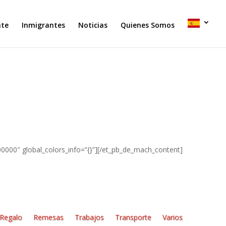
nte
Inmigrantes
Noticias
Quienes Somos
0000″ global_colors_info=”{}”][/et_pb_de_mach_content]
Regalo
Remesas
Trabajos
Transporte
Varios