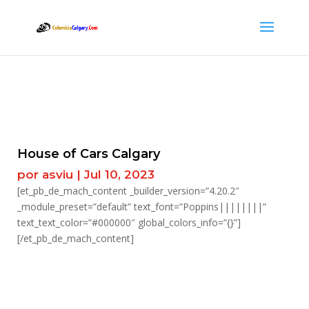
House of Cars Calgary
por
asviu
|
Jul 10, 2023
[et_pb_de_mach_content _builder_version=”4.20.2″
_module_preset=”default” text_font=”Poppins||||||||”
text_text_color=”#000000″ global_colors_info=”{}”]
[/et_pb_de_mach_content]