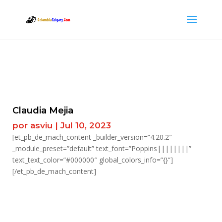
Claudia Mejia
por
asviu
|
Jul 10, 2023
[et_pb_de_mach_content _builder_version=”4.20.2″
_module_preset=”default” text_font=”Poppins||||||||”
text_text_color=”#000000″ global_colors_info=”{}”]
[/et_pb_de_mach_content]