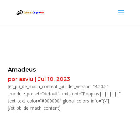
Amadeus
por
asviu
|
Jul 10, 2023
[et_pb_de_mach_content _builder_version=”4.20.2″
_module_preset=”default” text_font=”Poppins||||||||”
text_text_color=”#000000″ global_colors_info=”{}”]
[/et_pb_de_mach_content]